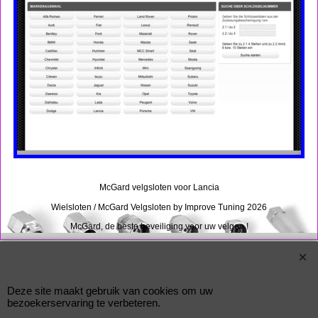
McGard velgsloten voor Lancia
Wielsloten / McGard Velgsloten by Improve Tuning 2026
McGard, de beste beveiliging voor uw velgen !
Webwinkel gemaakt met
ShopFactory webwinkel
software.
Deze site maakt gebruik van cookies om uw
bezoekerservaring te verbeteren.