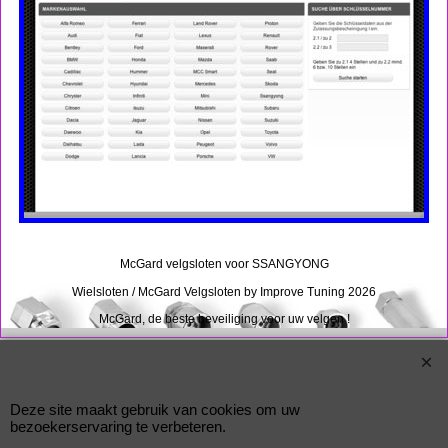
McGard velgsloten voor SSANGYONG
Wielsloten / McGard Velgsloten by Improve Tuning 2026
McGard, de beste beveiliging voor uw velgen !
Webwinkel gemaakt met
ShopFactory webwinkel
software.
Deze site maakt gebruik van cookies om uw
bezoekerservaring te verbeteren.