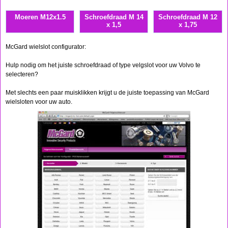
Moeren M12x1.5
Schroefdraad M 14
Schroefdraad M 12
x 1,5
x 1,75
McGard wielslot configurator:
Hulp nodig om het juiste schroefdraad of type velgslot voor uw Volvo te
selecteren?
Met slechts een paar muisklikken krijgt u de juiste toepassing van McGard
wielsloten voor uw auto.