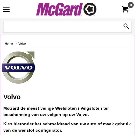
0
Home
>
Volvo
Volvo
McGard de meest veilige Wielsloten / Velgsloten ter
bescherming van uw velgen op uw Volvo.
Kies hieronder het schroefdraad van uw auto of maak gebruik
van de wielslot configurator.