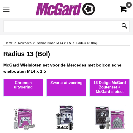
0
Home
>
Mercedes
>
Schroefdraad M 14 x 1,5
>
Radius 13 (Bol)
Radius 13 (Bol)
McGard Wielsloten set voor de Mercedes met bolconische
wielbouten M14 x 1,5
Chromen
Zwarte uitvoering
16 Delige McGard
uitvoering
Boutenset +
McGard slotset