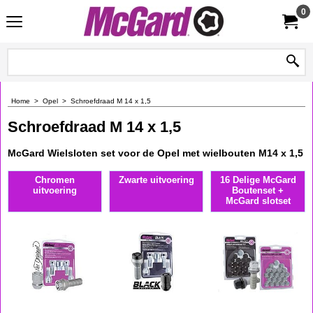
0
Home
>
Opel
>
Schroefdraad M 14 x 1,5
Schroefdraad M 14 x 1,5
McGard Wielsloten set voor de Opel met wielbouten M14 x 1,5
Chromen
Zwarte uitvoering
16 Delige McGard
uitvoering
Boutenset +
McGard slotset