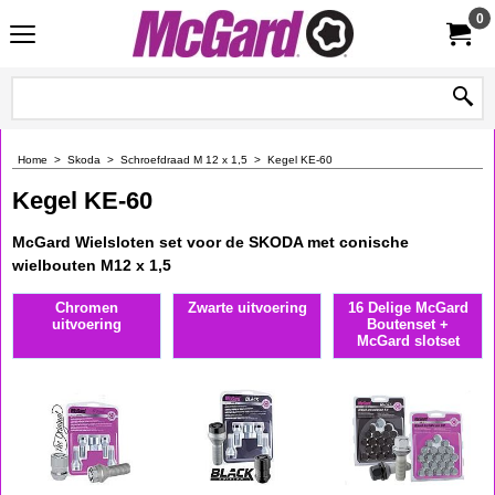
0
Home
>
Skoda
>
Schroefdraad M 12 x 1,5
>
Kegel KE-60
Kegel KE-60
McGard Wielsloten set voor de SKODA met conische
wielbouten M12 x 1,5
Chromen
Zwarte uitvoering
16 Delige McGard
uitvoering
Boutenset +
McGard slotset