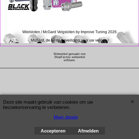
Wielsloten / McGard Velgsloten by Improve Tuning 2026
McGard, de beste beveiliging voor uw velgen !
Webwinkel gemaakt met
ShopFactory webwinkel
software.
Deze site maakt gebruik van cookies om uw
bezoekerservaring te verbeteren.
Meer details
Accepteren
Afmelden