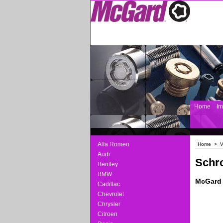
Home
I
Alfa Romeo
Home
>
V
Audi
Schro
Bentley
BMW
McGard 
Cadillac
Chevrolet
Chrysler
Citroen