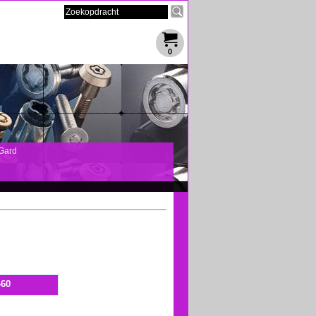
0
Gard
-60