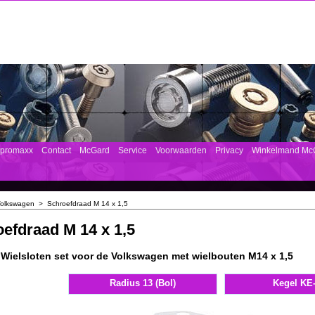
mpromaxx
Contact
McGard
Service
Voorwaarden
Privacy
Winkelmand Mc
olkswagen
>
Schroefdraad M 14 x 1,5
efdraad M 14 x 1,5
Wielsloten set voor de Volkswagen met wielbouten M14 x 1,5
Radius 13 (Bol)
Kegel KE