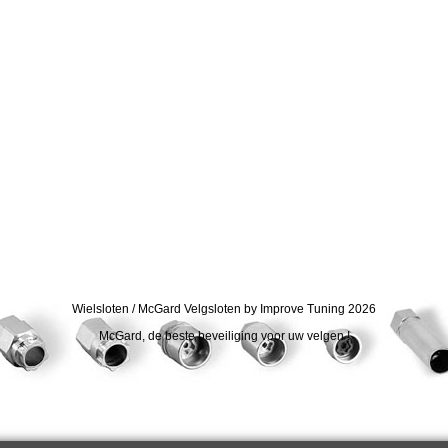
Wielsloten / McGard Velgsloten by Improve Tuning 2026
McGard, de beste beveiliging voor uw velgen !