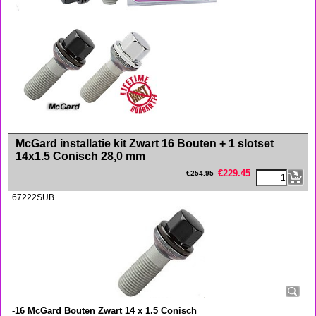
<!-- MakeFullWidth0 --><!-- MakeFullWidth1 --><!-- MakeFullWidth2 --><!-- MakeFullWidth3 --><!-- MakeFullWidth4 --><!-- MakeFullWidth5 --><!-- MakeFullWidth6 --><!-- MakeFullWidth7 --><!-- MakeFullWidth8 --><!-- MakeFullWidth9 --><!-- MakeFullWidth10 --><!-- MakeFullWidth11 --><!-- MakeFullWidth12 --><!-- MakeFullWidth13 --><!-- MakeFullWidth14 --><!-- MakeFullWidth15 --><!-- MakeFullWidth16 --><!-- MakeFullWidth17 --><!-- MakeFullWidth18 --><!-- MakeFullWidth19 -->
McGard installatie kit Zwart 16 Bouten + 1 slotset
14x1.5 Conisch 28,0 mm
€
229.45
€
254.95
67222SUB
-16 McGard Bouten Zwart 14 x 1.5 Conisch