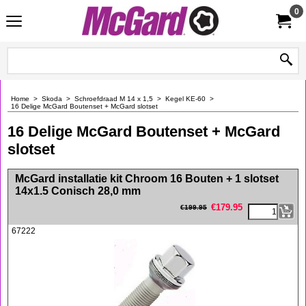
0
Home
>
Skoda
>
Schroefdraad M 14 x 1,5
>
Kegel KE-60
>
16 Delige McGard Boutenset + McGard slotset
16 Delige McGard Boutenset + McGard
slotset
<!-- MakeFullWidth0 --><!-- MakeFullWidth1 --><!-- MakeFullWidth2 --><!-- MakeFullWidth3 --><!-- MakeFullWidth4 --><!-- MakeFullWidth5 --><!-- MakeFullWidth6 --><!-- MakeFullWidth7 --><!-- MakeFullWidth8 --><!-- MakeFullWidth9 --><!-- MakeFullWidth10 --><!-- MakeFullWidth11 --><!-- MakeFullWidth12 --><!-- MakeFullWidth13 --><!-- MakeFullWidth14 --><!-- MakeFullWidth15 --><!-- MakeFullWidth16 --><!-- MakeFullWidth17 --><!-- MakeFullWidth18 --><!-- MakeFullWidth19 -->
McGard installatie kit Chroom 16 Bouten + 1 slotset
14x1.5 Conisch 28,0 mm
€
179.95
€
199.95
67222