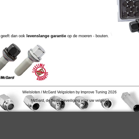
geeft dan ook
levenslange garantie
op de moeren - bouten.
Wielsloten / McGard Velgsloten by Improve Tuning 2026
McGard, de beste beveiliging voor uw velgen !