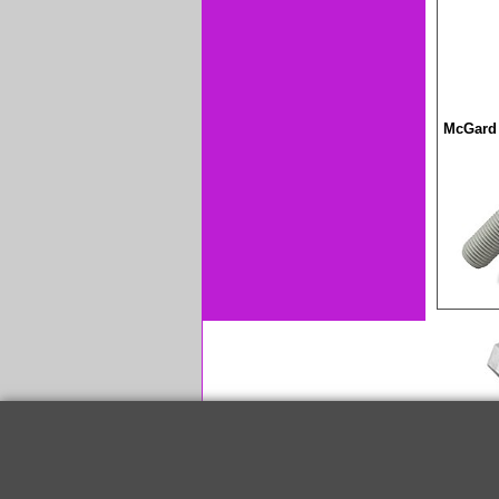
McGard