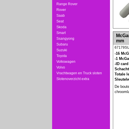
Range Rover
Rover
Saab
Seat
Skoda
Smart
<!-- MakeFullWidth0 --><!-- MakeFullWidth1 --
McGard
Ssangyong
mm
Subaru
67179S
Suzuki
-16 McG
Toyota
-1 McGa
Volkswagen
-ID card
Volvo
Schacht
Vrachtwagen en Truck sloten
Totale 
Slotenoverzicht extra
Sleutel
De boute
chroomla