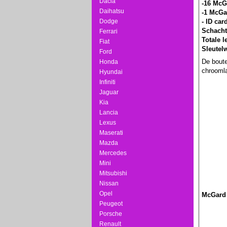
Dacia
-16 McG
Daihatsu
-1 McGa
Dodge
- ID car
Schacht
Ferrari
Totale 
Fiat
Sleutel
Ford
De boute
Honda
chroomla
Hyundai
Infiniti
Jaguar
Kia
Lancia
Lexus
Maserati
Mazda
Mercedes
Mini
Mitsubishi
Nissan
Opel
McGard
Peugeot
Porsche
Renault