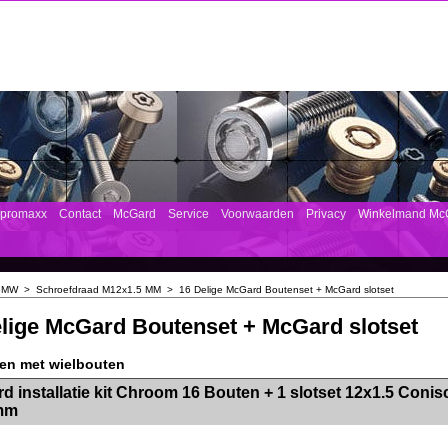
mpromaxx
Contact
McGard
Service
Voorwaarden
Privacy
Winkelmand Mc
BMW
>
Schroefdraad M12x1.5 MM
>
16 Delige McGard Boutenset + McGard slotset
lige McGard Boutenset + McGard slotset
ten met wielbouten
><!-- MakeFullWidth2 --><!-- MakeFullWidth3 --><!-- MakeFullWidth4 --><!-- MakeFullWidth5 --><!-- MakeFullWidth6 --><!-- MakeFullWidth7 --><!-- MakeFullWidth8 --><!-- MakeFullWidth9 --><!-- MakeFullWidth10 --><!-- MakeFullWidth11 --><!-- MakeFullWidth12 --><!-- MakeFullWidth13 --><!-- MakeFullWidth14 --><!-- MakeFullWidth15 --><!-- MakeFullWidth16 --><!-- MakeFullWidth17 --><!-- MakeFullWidth18 --><!-- Mak
d installatie kit Chroom 16 Bouten + 1 slotset 12x1.5 Conis
mm