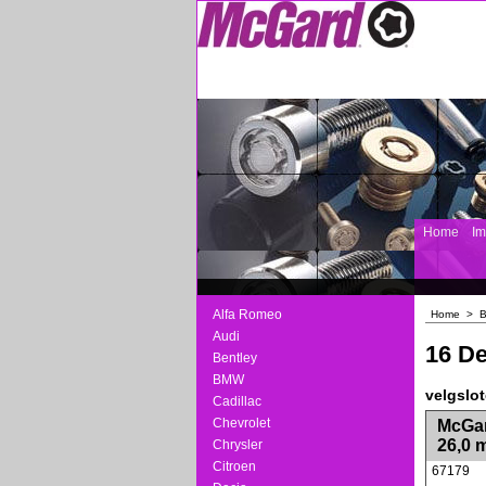
Home
I
Alfa Romeo
Home
>
Audi
16 De
Bentley
BMW
velgslo
Cadillac
<!-- MakeFullWidth0 --><!-- MakeFullWidth1 --
Chevrolet
McGar
26,0 
Chrysler
Citroen
67179