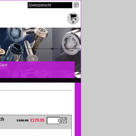
0
Gard
eFullWidth19 -->
ch
€
179.95
€
199.95