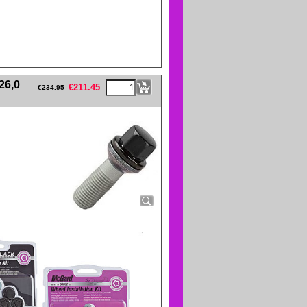
eFullWidth19 -->
26,0
€
211.45
€
234.95