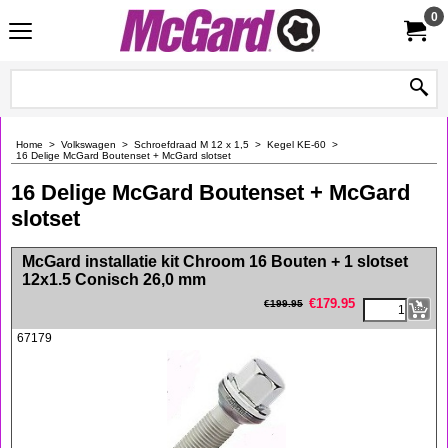
0
Home
>
Volkswagen
>
Schroefdraad M 12 x 1,5
>
Kegel KE-60
>
16 Delige McGard Boutenset + McGard slotset
16 Delige McGard Boutenset + McGard
slotset
<!-- MakeFullWidth0 --><!-- MakeFullWidth1 --><!-- MakeFullWidth2 --><!-- MakeFullWidth3 --><!-- MakeFullWidth4 --><!-- MakeFullWidth5 --><!-- MakeFullWidth6 --><!-- MakeFullWidth7 --><!-- MakeFullWidth8 --><!-- MakeFullWidth9 --><!-- MakeFullWidth10 --><!-- MakeFullWidth11 --><!-- MakeFullWidth12 --><!-- MakeFullWidth13 --><!-- MakeFullWidth14 --><!-- MakeFullWidth15 --><!-- MakeFullWidth16 --><!-- MakeFullWidth17 --><!-- MakeFullWidth18 --><!-- MakeFullWidth19 -->
McGard installatie kit Chroom 16 Bouten + 1 slotset
12x1.5 Conisch 26,0 mm
€
179.95
€
199.95
67179