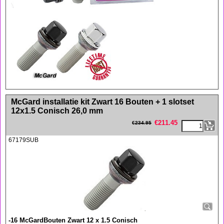
<!-- MakeFullWidth0 --><!-- MakeFullWidth1 --><!-- MakeFullWidth2 --><!-- MakeFullWidth3 --><!-- MakeFullWidth4 --><!-- MakeFullWidth5 --><!-- MakeFullWidth6 --><!-- MakeFullWidth7 --><!-- MakeFullWidth8 --><!-- MakeFullWidth9 --><!-- MakeFullWidth10 --><!-- MakeFullWidth11 --><!-- MakeFullWidth12 --><!-- MakeFullWidth13 --><!-- MakeFullWidth14 --><!-- MakeFullWidth15 --><!-- MakeFullWidth16 --><!-- MakeFullWidth17 --><!-- MakeFullWidth18 --><!-- MakeFullWidth19 -->
McGard installatie kit Zwart 16 Bouten + 1 slotset
12x1.5 Conisch 26,0 mm
€
211.45
€
234.95
67179SUB
-16 McGardBouten Zwart 12 x 1.5 Conisch