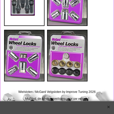
Wielsloten / McGard Velgsloten by Improve Tuning 2026
McGard, de beste beveiliging voor uw velgen !
Webwinkel gemaakt met
ShopFactory webwinkel