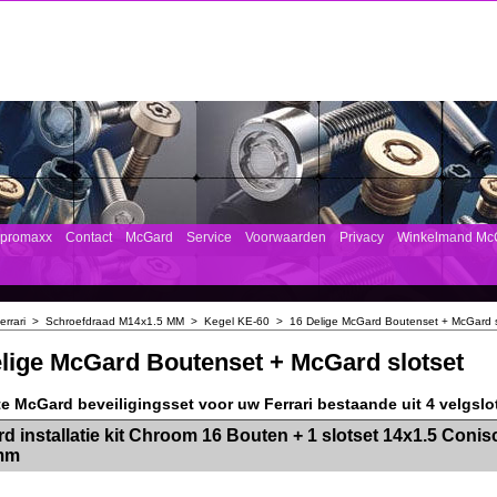
mpromaxx
Contact
McGard
Service
Voorwaarden
Privacy
Winkelmand Mc
errari
>
Schroefdraad M14x1.5 MM
>
Kegel KE-60
>
16 Delige McGard Boutenset + McGard s
lige McGard Boutenset + McGard slotset
e McGard beveiligingsset voor uw Ferrari bestaande uit 4 velgslo
><!-- MakeFullWidth2 --><!-- MakeFullWidth3 --><!-- MakeFullWidth4 --><!-- MakeFullWidth5 --><!-- MakeFullWidth6 --><!-- MakeFullWidth7 --><!-- MakeFullWidth8 --><!-- MakeFullWidth9 --><!-- MakeFullWidth10 --><!-- MakeFullWidth11 --><!-- MakeFullWidth12 --><!-- MakeFullWidth13 --><!-- MakeFullWidth14 --><!-- MakeFullWidth15 --><!-- MakeFullWidth16 --><!-- MakeFullWidth17 --><!-- MakeFullWidth18 --><!-- Mak
d installatie kit Chroom 16 Bouten + 1 slotset 14x1.5 Conis
mm