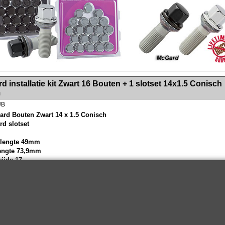
><!-- MakeFullWidth2 --><!-- MakeFullWidth3 --><!-- MakeFullWidth4 --><!-- MakeFullWidth5 --><!-- MakeFullWidth6 --><!-- MakeFullWidth7 --><!-- MakeFullWidth8 --><!-- MakeFullWidth9 --><!-- MakeFullWidth10 --><!-- MakeFullWidth11 --><!-- MakeFullWidth12 --><!-- MakeFullWidth13 --><!-- MakeFullWidth14 --><!-- MakeFullWidth15 --><!-- MakeFullWidth16 --><!-- MakeFullWidth17 --><!-- MakeFullWidth18 --><!-- Mak
 installatie kit Zwart 16 Bouten + 1 slotset 14x1.5 Conisch
m
UB
ard Bouten Zwart 14 x 1.5 Conisch
rd slotset
tlengte 49mm
lengte 73,9mm
wijde 17
n - moeren zijn van uitzonderlijk hoge kwaliteit, ze roesten niet en de
ag laat niet los bij aan of losdraaien.
eeft dan ook levenslange garantie op de moeren - bouten.
Wielsloten / McGard Velgsloten by Improve Tuning 2026
McGard, de beste beveiliging voor uw velgen !