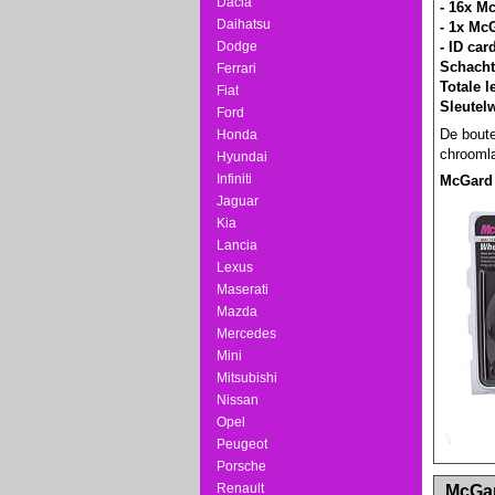
Dacia
- 16x M
Daihatsu
- 1x Mc
Dodge
- ID car
Schacht
Ferrari
Totale 
Fiat
Sleutel
Ford
De boute
Honda
chroomla
Hyundai
Infiniti
McGard
Jaguar
Kia
Lancia
Lexus
Maserati
Mazda
Mercedes
Mini
Mitsubishi
Nissan
Opel
Peugeot
Porsche
<!-- MakeFullWidth0 --><!-- MakeFullWidth1 --
Renault
McGard