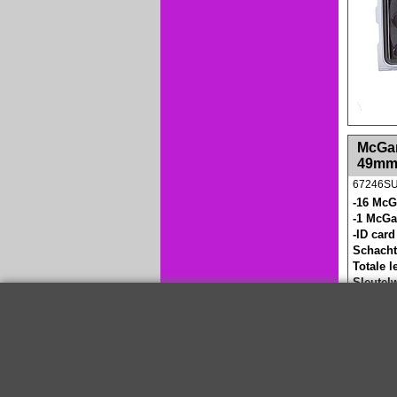
<!-- MakeFullWidth0 --><!-- MakeFullWidth1 --
McGard
49m
67246S
-16 McG
-1 McGa
-ID card
Schach
Totale 
Sleutel
De boute
chroomla
McGard g