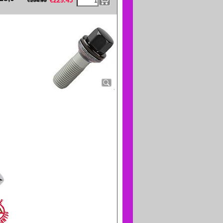
€
229.45
€
254.95