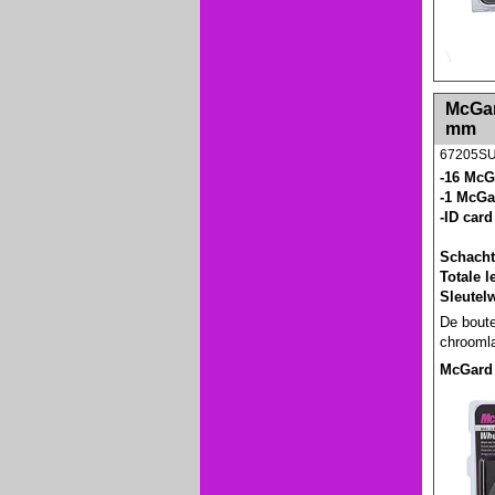
<!-- MakeFullWidth0 --><!-- MakeFullWidth1 --
McGard
mm
67205S
-16 McG
-1 McGa
-ID card
Schacht
Totale 
Sleutel
De boute
chroomla
McGard