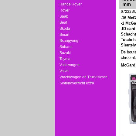
mm
Range Rover
Rover
67222S
Saab
-16 McG
Seat
-1 McGa
Skoda
-ID card
Schacht
Smart
Totale 
Ssangyong
Sleutel
Subaru
De boute
Suzuki
chroomla
Toyota
McGard
Volkswagen
Volvo
Vrachtwagen en Truck sloten
Slotenoverzicht extra