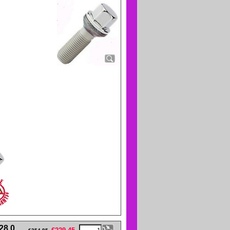
eFullWidth19 -->
28,0