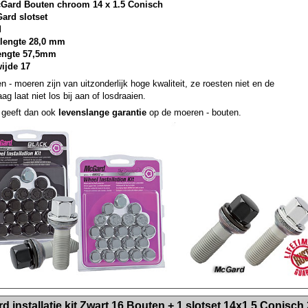
cGard Bouten chroom 14 x 1.5 Conisch
Gard slotset
d
lengte 28,0 mm
lengte 57,5mm
wijde 17
n - moeren zijn van uitzonderlijk hoge kwaliteit, ze roesten niet en de
ag laat niet los bij aan of losdraaien.
geeft dan ook
levenslange garantie
op de moeren - bouten.
><!-- MakeFullWidth2 --><!-- MakeFullWidth3 --><!-- MakeFullWidth4 --><!-- MakeFullWidth5 --><!-- MakeFullWidth6 --><!-- MakeFullWidth7 --><!-- MakeFullWidth8 --><!-- MakeFullWidth9 --><!-- MakeFullWidth10 --><!-- MakeFullWidth11 --><!-- MakeFullWidth12 --><!-- MakeFullWidth13 --><!-- MakeFullWidth14 --><!-- MakeFullWidth15 --><!-- MakeFullWidth16 --><!-- MakeFullWidth17 --><!-- MakeFullWidth18 --><!-- Mak
 installatie kit Zwart 16 Bouten + 1 slotset 14x1.5 Conisch 