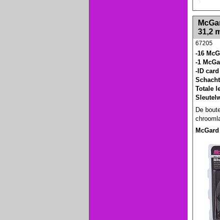
<!-- MakeFullWidth0 --><!-- MakeFullWidth1 --
McGar
31,2 
67205
-16 McG
-1 McGa
-ID card
Schacht
Totale 
Sleutel
De boute
chroomla
McGard