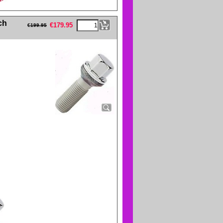
eFullWidth19 -->
ch
€
179.95
€
199.95