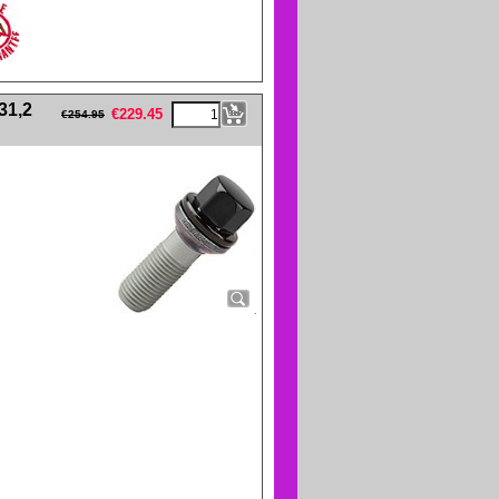
eFullWidth19 -->
31,2
€
229.45
€
254.95