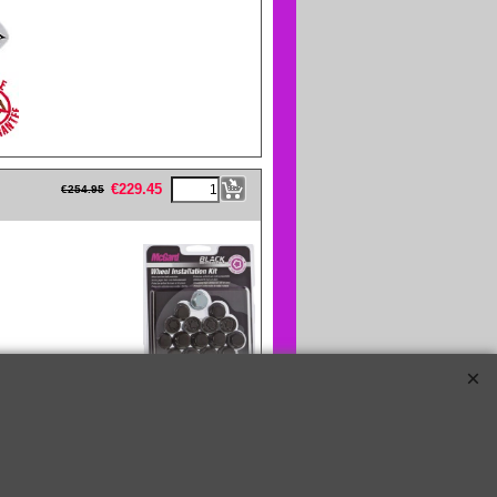
eFullWidth19 -->
€
229.45
€
254.95