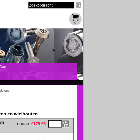
0
Gard
lotset
ten en wielbouten.
eFullWidth19 -->
ch
€
179.95
€
199.95