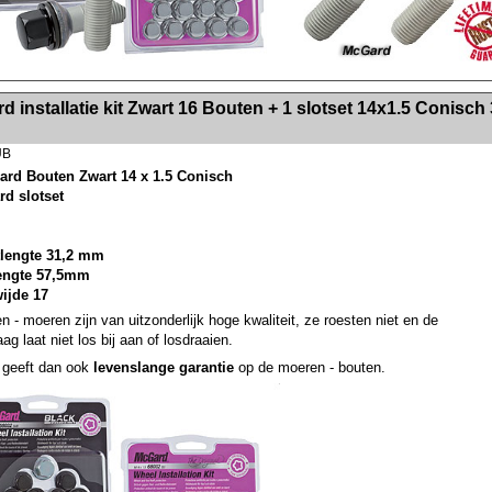
><!-- MakeFullWidth2 --><!-- MakeFullWidth3 --><!-- MakeFullWidth4 --><!-- MakeFullWidth5 --><!-- MakeFullWidth6 --><!-- MakeFullWidth7 --><!-- MakeFullWidth8 --><!-- MakeFullWidth9 --><!-- MakeFullWidth10 --><!-- MakeFullWidth11 --><!-- MakeFullWidth12 --><!-- MakeFullWidth13 --><!-- MakeFullWidth14 --><!-- MakeFullWidth15 --><!-- MakeFullWidth16 --><!-- MakeFullWidth17 --><!-- MakeFullWidth18 --><!-- Mak
 installatie kit Zwart 16 Bouten + 1 slotset 14x1.5 Conisch 
UB
ard Bouten Zwart 14 x 1.5 Conisch
rd slotset
lengte 31,2 mm
lengte 57,5mm
wijde 17
n - moeren zijn van uitzonderlijk hoge kwaliteit, ze roesten niet en de
ag laat niet los bij aan of losdraaien.
geeft dan ook
levenslange garantie
op de moeren - bouten.