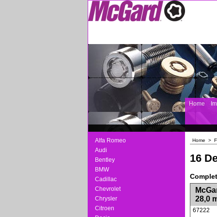
Home
I
Alfa Romeo
Home
>
F
Audi
16 De
Bentley
BMW
Complet
Cadillac
<!-- MakeFullWidth0 --><!-- MakeFullWidth1 --
Chevrolet
McGar
28,0 
Chrysler
Citroen
67222