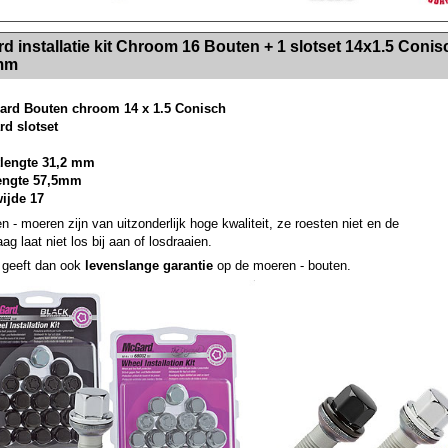
><!-- MakeFullWidth2 --><!-- MakeFullWidth3 --><!-- MakeFullWidth4 --><!-- MakeFullWidth5 --><!-- MakeFullWidth6 --><!-- MakeFullWidth7 --><!-- MakeFullWidth8 --><!-- MakeFullWidth9 --><!-- MakeFullWidth10 --><!-- MakeFullWidth11 --><!-- MakeFullWidth12 --><!-- MakeFullWidth13 --><!-- MakeFullWidth14 --><!-- MakeFullWidth15 --><!-- MakeFullWidth16 --><!-- MakeFullWidth17 --><!-- MakeFullWidth18 --><!-- Mak
d installatie kit Chroom 16 Bouten + 1 slotset 14x1.5 Conis
mm
ard Bouten chroom 14 x 1.5 Conisch
rd slotset
lengte 31,2 mm
lengte 57,5mm
wijde 17
n - moeren zijn van uitzonderlijk hoge kwaliteit, ze roesten niet en de
ag laat niet los bij aan of losdraaien.
geeft dan ook
levenslange garantie
op de moeren - bouten.