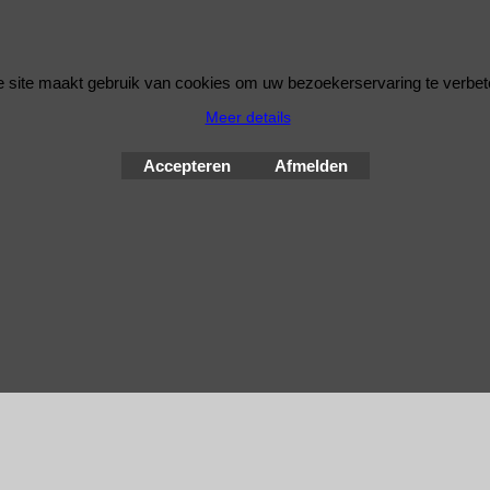
 site maakt gebruik van cookies om uw bezoekerservaring te verbet
Meer details
Accepteren
Afmelden
Webwinkel gemaakt met
ShopFactory webwinkel
software.