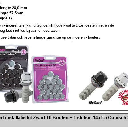
d
lengte 28,0 mm
lengte 57,5mm
wijde 17
n - moeren zijn van uitzonderlijk hoge kwaliteit, ze roesten niet en de
ag laat niet los bij aan of losdraaien.
geeft dan ook
levenslange garantie
op de moeren - bouten.
><!-- MakeFullWidth2 --><!-- MakeFullWidth3 --><!-- MakeFullWidth4 --><!-- MakeFullWidth5 --><!-- MakeFullWidth6 --><!-- MakeFullWidth7 --><!-- MakeFullWidth8 --><!-- MakeFullWidth9 --><!-- MakeFullWidth10 --><!-- MakeFullWidth11 --><!-- MakeFullWidth12 --><!-- MakeFullWidth13 --><!-- MakeFullWidth14 --><!-- MakeFullWidth15 --><!-- MakeFullWidth16 --><!-- MakeFullWidth17 --><!-- MakeFullWidth18 --><!-- Mak
 installatie kit Zwart 16 Bouten + 1 slotset 14x1.5 Conisch 