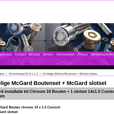
mpromaxx
Contact
McGard
Service
Voorwaarden
Privacy
Winkelmand Mc
pel
>
Schroefdraad M 14 x 1,5
>
16 Delige McGard Boutenset + McGard slotset
lige McGard Boutenset + McGard slotset
><!-- MakeFullWidth2 --><!-- MakeFullWidth3 --><!-- MakeFullWidth4 --><!-- MakeFullWidth5 --><!-- MakeFullWidth6 --><!-- MakeFullWidth7 --><!-- MakeFullWidth8 --><!-- MakeFullWidth9 --><!-- MakeFullWidth10 --><!-- MakeFullWidth11 --><!-- MakeFullWidth12 --><!-- MakeFullWidth13 --><!-- MakeFullWidth14 --><!-- MakeFullWidth15 --><!-- MakeFullWidth16 --><!-- MakeFullWidth17 --><!-- MakeFullWidth18 --><!-- Mak
d installatie kit Chroom 16 Bouten + 1 slotset 14x1.5 Conis
mm
cGard Bouten chroom 14 x 1.5 Conisch
Gard slotset