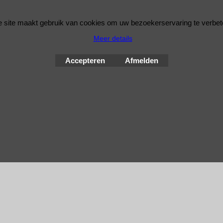
 site maakt gebruik van cookies om uw bezoekerservaring te verbet
Meer details
Accepteren
Afmelden
Webwinkel gemaakt met
ShopFactory webwinkel
software.