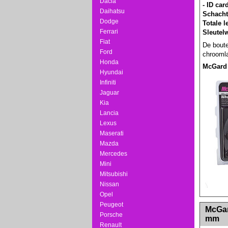
Dacia
- ID car
Daihatsu
Schacht
Dodge
Totale 
Ferrari
Sleutel
Fiat
De boute
Ford
chroomla
Honda
McGard
Hyundai
Infiniti
Jaguar
Kia
Lancia
Lexus
Maserati
Mazda
Mercedes
Mini
Mitsubishi
Nissan
Opel
Peugeot
<!-- MakeFullWidth0 --><!-- MakeFullWidth1 --
McGard
Porsche
mm
Renault