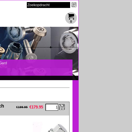
0
Gard
eFullWidth19 -->
ch
€
179.95
€
199.95