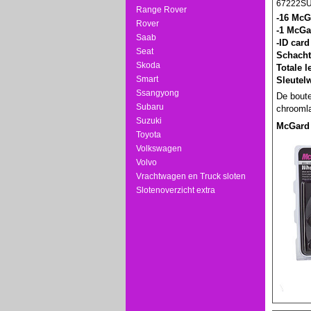
67222S
Range Rover
-16 McG
Rover
-1 McGa
Saab
-ID card
Seat
Schacht
Skoda
Totale 
Smart
Sleutel
Ssangyong
De boute
Subaru
chroomla
Suzuki
McGard
Toyota
Volkswagen
Volvo
Vrachtwagen en Truck sloten
Slotenoverzicht extra