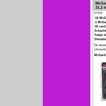
<!-- MakeFullWidth0 --><!-- MakeFullWidth1 --
McGar
31,2 
67205
-16 McG
-1 McGa
-ID card
Schacht
Totale 
Sleutel
De boute
chroomla
McGard