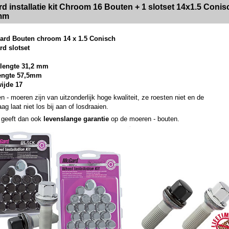
><!-- MakeFullWidth2 --><!-- MakeFullWidth3 --><!-- MakeFullWidth4 --><!-- MakeFullWidth5 --><!-- MakeFullWidth6 --><!-- MakeFullWidth7 --><!-- MakeFullWidth8 --><!-- MakeFullWidth9 --><!-- MakeFullWidth10 --><!-- MakeFullWidth11 --><!-- MakeFullWidth12 --><!-- MakeFullWidth13 --><!-- MakeFullWidth14 --><!-- MakeFullWidth15 --><!-- MakeFullWidth16 --><!-- MakeFullWidth17 --><!-- MakeFullWidth18 --><!-- Mak
d installatie kit Chroom 16 Bouten + 1 slotset 14x1.5 Conis
mm
ard Bouten chroom 14 x 1.5 Conisch
rd slotset
lengte 31,2 mm
lengte 57,5mm
wijde 17
n - moeren zijn van uitzonderlijk hoge kwaliteit, ze roesten niet en de
ag laat niet los bij aan of losdraaien.
geeft dan ook
levenslange garantie
op de moeren - bouten.