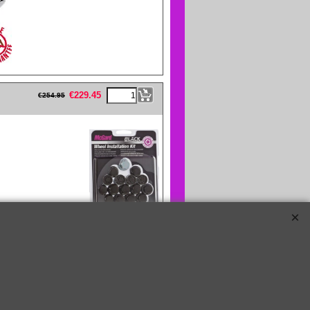
eFullWidth19 -->
€
229.45
€
254.95