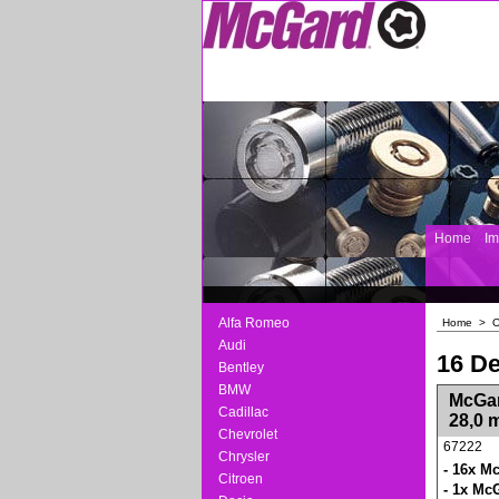
Home
I
Alfa Romeo
Home
>
O
Audi
16 De
Bentley
BMW
<!-- MakeFullWidth0 --><!-- MakeFullWidth1 --
McGar
Cadillac
28,0 
Chevrolet
67222
Chrysler
- 16x M
Citroen
- 1x Mc