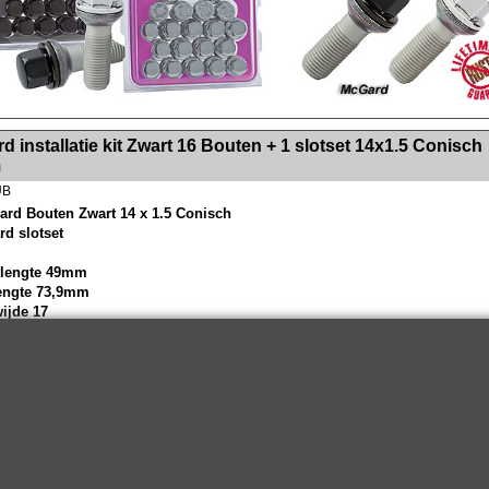
><!-- MakeFullWidth2 --><!-- MakeFullWidth3 --><!-- MakeFullWidth4 --><!-- MakeFullWidth5 --><!-- MakeFullWidth6 --><!-- MakeFullWidth7 --><!-- MakeFullWidth8 --><!-- MakeFullWidth9 --><!-- MakeFullWidth10 --><!-- MakeFullWidth11 --><!-- MakeFullWidth12 --><!-- MakeFullWidth13 --><!-- MakeFullWidth14 --><!-- MakeFullWidth15 --><!-- MakeFullWidth16 --><!-- MakeFullWidth17 --><!-- MakeFullWidth18 --><!-- Mak
 installatie kit Zwart 16 Bouten + 1 slotset 14x1.5 Conisch
m
UB
ard Bouten Zwart 14 x 1.5 Conisch
rd slotset
tlengte 49mm
lengte 73,9mm
wijde 17
n - moeren zijn van uitzonderlijk hoge kwaliteit, ze roesten niet en de
ag laat niet los bij aan of losdraaien.
eeft dan ook levenslange garantie op de moeren - bouten.
Wielsloten / McGard Velgsloten by Improve Tuning 2026
McGard, de beste beveiliging voor uw velgen !