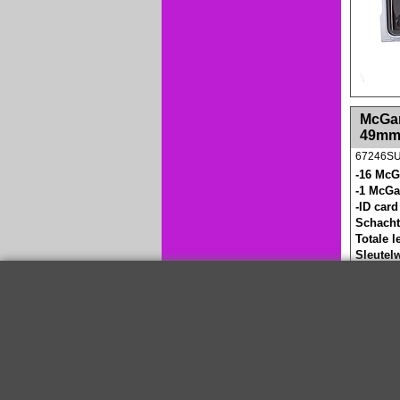
<!-- MakeFullWidth0 --><!-- MakeFullWidth1 --
McGard
49m
67246S
-16 McG
-1 McGa
-ID card
Schach
Totale 
Sleutel
De boute
chroomla
McGard g