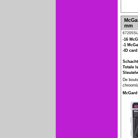
<!-- MakeFullWidth0 --><!-- MakeFullWidth1 --
McGard
mm
67205S
-16 McG
-1 McGa
-ID card
Schacht
Totale 
Sleutel
De boute
chroomla
McGard