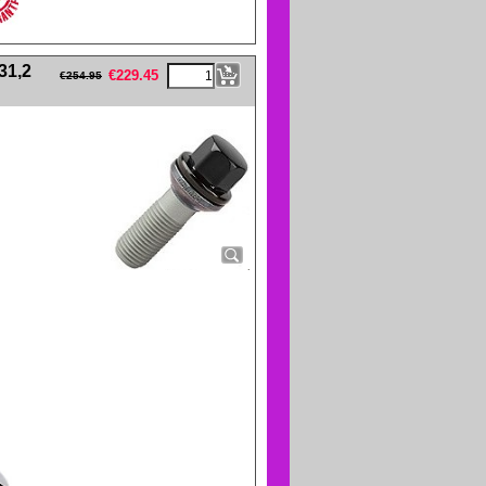
eFullWidth19 -->
31,2
€
229.45
€
254.95