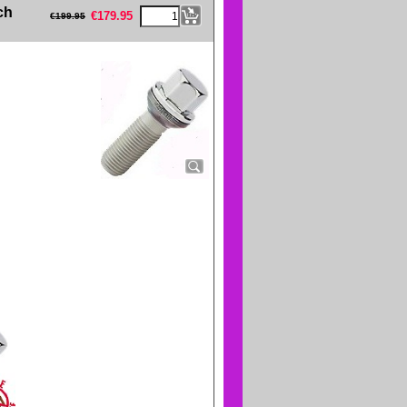
eFullWidth19 -->
ch
€
179.95
€
199.95