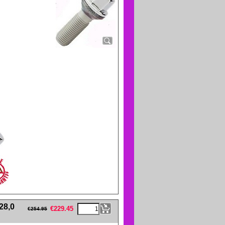
eFullWidth19 -->
28,0
€
229.45
€
254.95