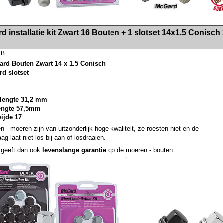
><!-- MakeFullWidth2 --><!-- MakeFullWidth3 --><!-- MakeFullWidth4 --><!-- MakeFullWidth5 --><!-- MakeFullWidth6 --><!-- MakeFullWidth7 --><!-- MakeFullWidth8 --><!-- MakeFullWidth9 --><!-- MakeFullWidth10 --><!-- MakeFullWidth11 --><!-- MakeFullWidth12 --><!-- MakeFullWidth13 --><!-- MakeFullWidth14 --><!-- MakeFullWidth15 --><!-- MakeFullWidth16 --><!-- MakeFullWidth17 --><!-- MakeFullWidth18 --><!-- Mak
 installatie kit Zwart 16 Bouten + 1 slotset 14x1.5 Conisch 
UB
ard Bouten Zwart 14 x 1.5 Conisch
rd slotset
lengte 31,2 mm
lengte 57,5mm
wijde 17
n - moeren zijn van uitzonderlijk hoge kwaliteit, ze roesten niet en de
ag laat niet los bij aan of losdraaien.
geeft dan ook
levenslange garantie
op de moeren - bouten.